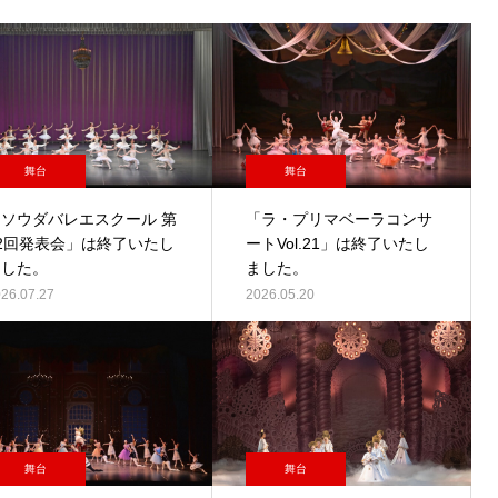
舞台
舞台
「ソウダバレエスクール 第
「ラ・プリマベーラコンサ
52回発表会」は終了いたし
ートVol.21」は終了いたし
ました。
ました。
26.07.27
2026.05.20
舞台
舞台