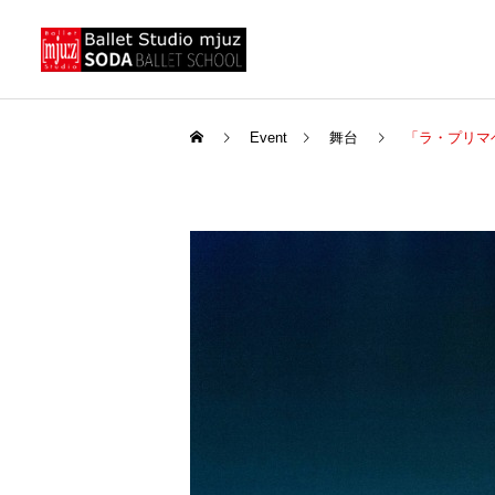
Event
舞台
「ラ・プリマベ