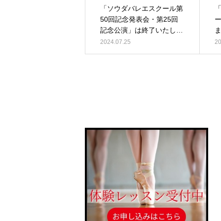
「ソウダバレエスクール第
50回記念発表会・第25回
ー
記念公演」は終了いたしま
した。
2024.07.25
20