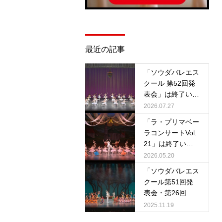
最近の記事
「ソウダバレエス
クール 第52回発
表会」は終了いた
しました。
2026.07.27
「ラ・プリマベー
ラコンサートVol.
21」は終了いた
しました。
2026.05.20
「ソウダバレエス
クール第51回発
表会・第26回公
演」は終了いたし
2025.11.19
ました。