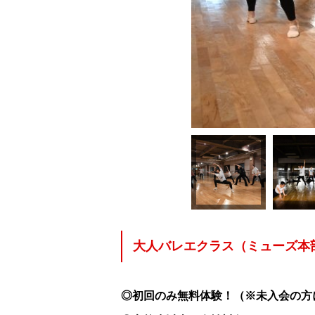
大人バレエクラス（ミューズ本
◎初回のみ無料体験！（※未入会の方