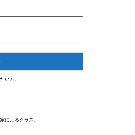
容
たい方。
家によるクラス。