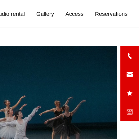
udio rental
Gallery
Access
Reservations