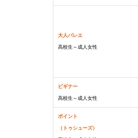
大人バレエ
高校生～成人女性
ビギナー
高校生～成人女性
ポイント
（トゥシューズ）