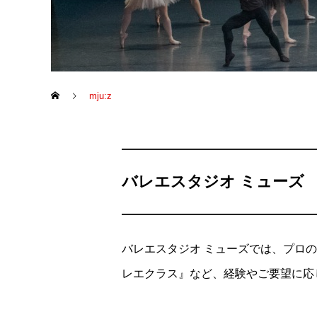
mju:z
バレエスタジオ ミューズ
バレエスタジオ ミューズでは、プロ
レエクラス』など、経験やご要望に応