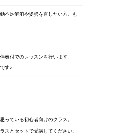
動不足解消や姿勢を直したい方、も
伴奏付でのレッスンを行います。
です♪
思っている初心者向けのクラス。
ラスとセットで受講してください。