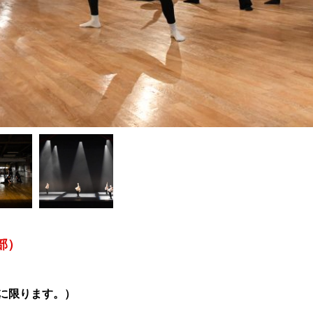
部）
に限ります。）