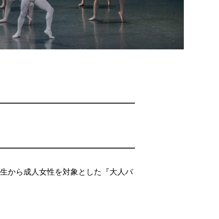
校生から成人女性を対象とした『大人バ