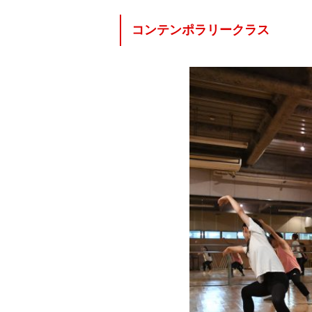
コンテンポラリークラス
