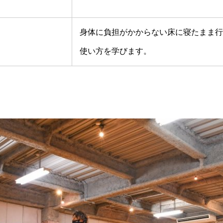
身体に負担がかからない床に寝たまま行
使い方を学びます。